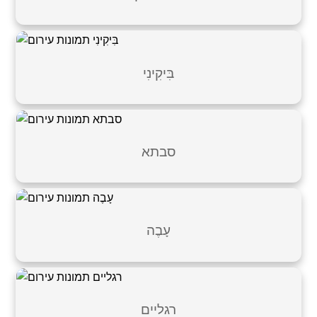
בִּיקִינִי
סבתא
עָבֶה
רגליים