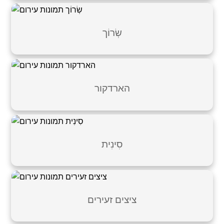
שְׂרוֹך
הארדקור
סִינִית
ציצים זעירים