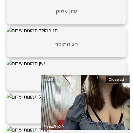
גרון עמוק
חַג הַמוֹלָד
יָשָׁן
Close ad ×
LIVE
מְיוֹבָּל
PumaShyXD