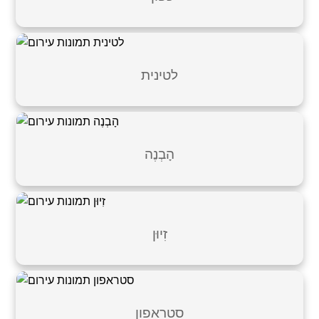
לטינית
הָבְנֶה
זִיוּן
סטראפון