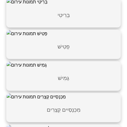
בְּרִיטִי
פֵטִישׁ
גָמִישׁ
מִכְנָסַיִים קְצָרִים