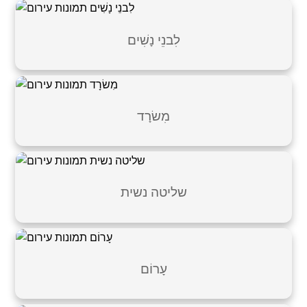
לִבנֵי נָשִׁים
מִשׂרָד
שליטה נשית
עָרוֹם