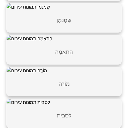
שְׁמַנמַן
הַתאָמָה
מוֹרֶה
לסבית