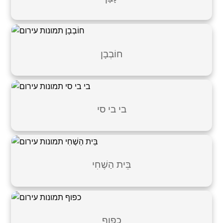
חוֹבְבָן
בי בי סי
בֵּית הַשֶׁחִי
כפוף