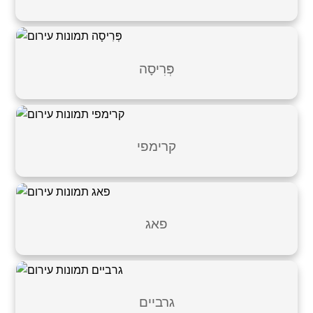
פְּרִיסָה
קרימפי
פאג
גרביים