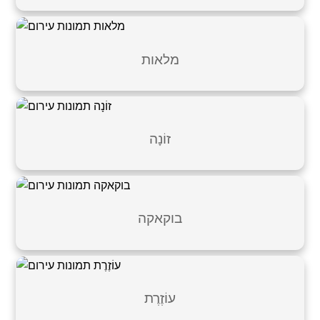
מלאות
זוֹנָה
בוקאקה
עוֹזֶרֶת