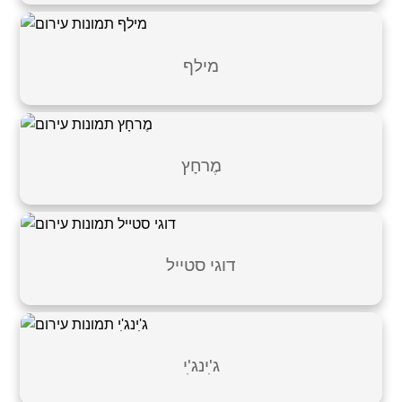
מילף
מֶרחָץ
דוגי סטייל
ג'ִינג'ִי