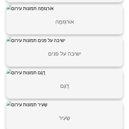
אוֹרגַזמָה
ישיבה על פנים
דֶגֶם
שָׂעִיר