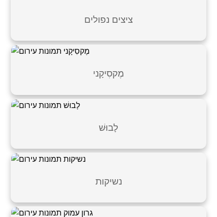
ציצים נפולים
מֶקסִיקָני
לָבוּשׁ
נשיקות