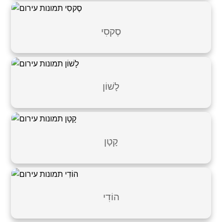
סֶקסִי
לָשׁוֹן
קָטָן
הוֹדִי