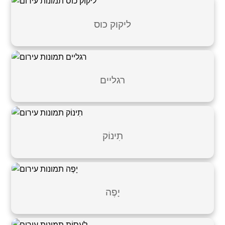
ליקוק כוס
רגליים
תִינוֹק
יָפֶה