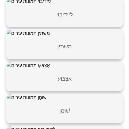
ליידיבוי
משתין
אִצְבּוּעַ
שׁוּמָן