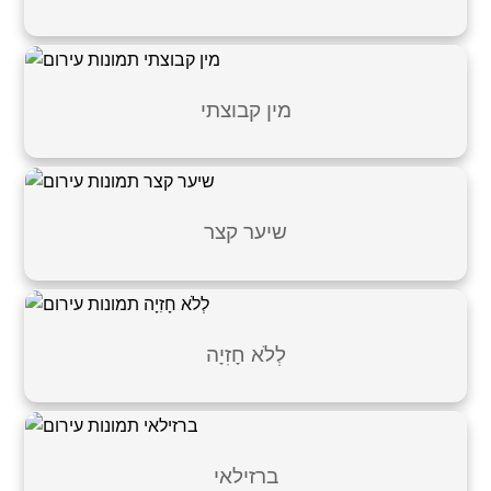
מין קבוצתי
שיער קצר
לְלֹא חָזִיָה
ברזילאי