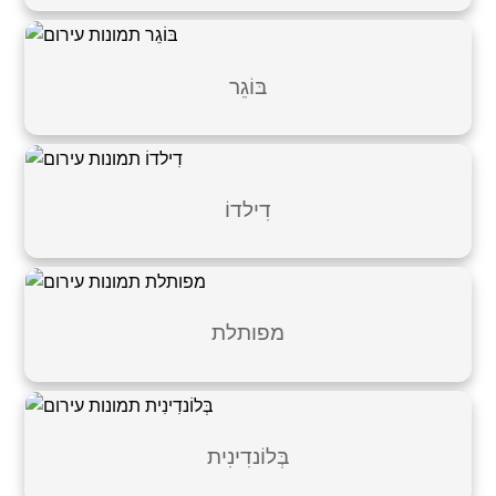
בּוֹגֵר
דִילדוֹ
מפותלת
בְּלוֹנדִינִית