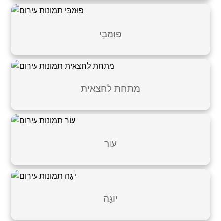
פּוּמְבֵּי
מתחת לחצאית
עוֹר
יוֹגָה