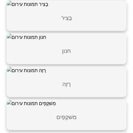
בָּצִיר
חנון
רָזֶה
מִשׁקָפַיִם