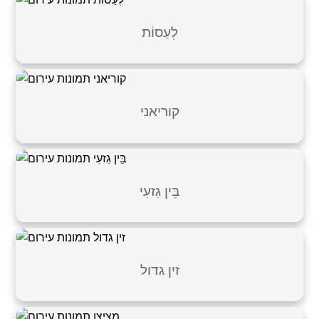
לְעַסוֹת
קוריאני
בֵּין גִזעִי
זין גדול