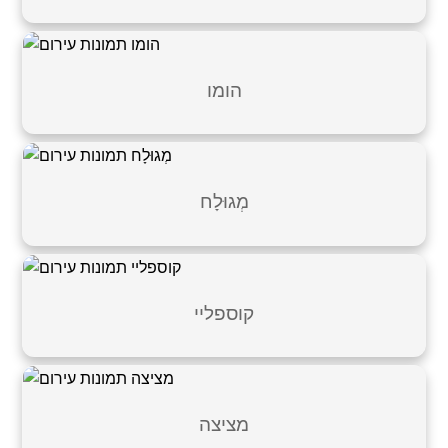
הומו
מְגוּלָח
קוספליי
מציצה