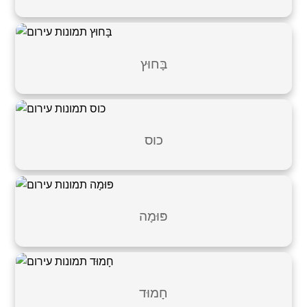
בָּחוּץ
כוס
פּוּמָה
חָמוּד