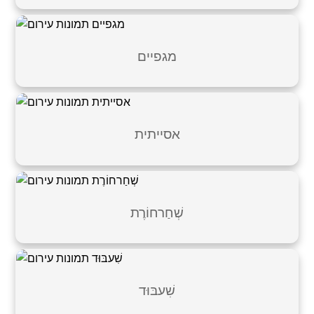
מגפיים
אסייתית
שְׁחַרחוֹרֶת
שִׁעבּוּד