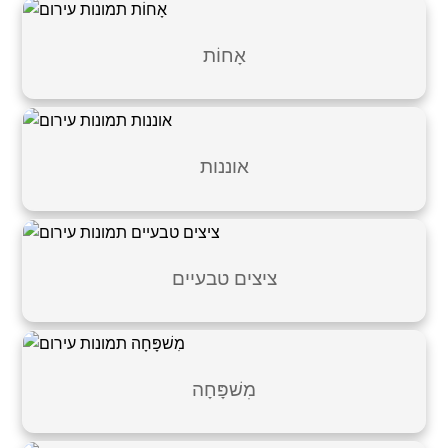
אָחוֹת
אוננות
ציצים טבעיים
מִשׁפָּחָה