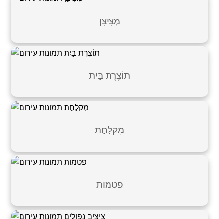
מְצִיצָן
תוֹצֶרֶת בַּיִת
מִקלַחַת
פטמות