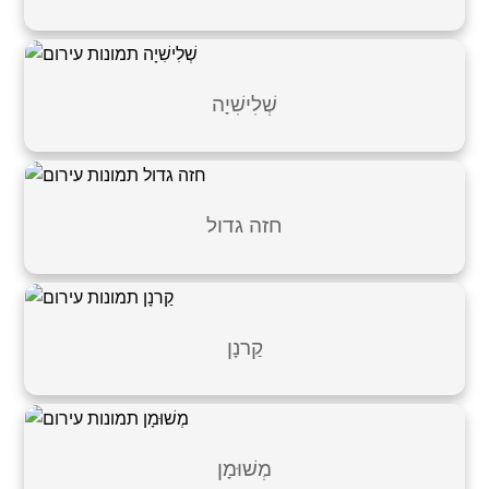
שְׁלִישִׁיָה
חזה גדול
קַרנָן
מְשׁוּמָן