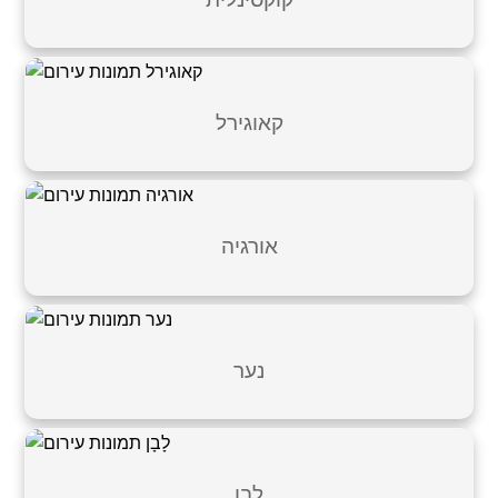
קאוגירל
אורגיה
נער
לָבָן